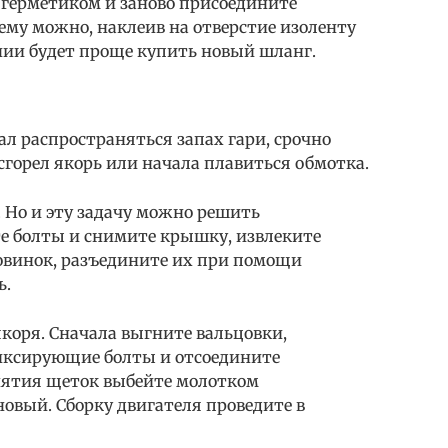
 герметиком и заново присоедините
ему можно, наклеив на отверстие изоленту
нии будет проще купить новый шланг.
ал распространяться запах гари, срочно
 сгорел якорь или начала плавиться обмотка.
. Но и эту задачу можно решить
те болты и снимите крышку, извлеките
ловинок, разъедините их при помощи
ь.
коря. Сначала выгните вальцовки,
иксирующие болты и отсоедините
нятия щеток выбейте молотком
овый. Сборку двигателя проведите в