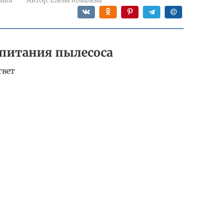
рика
Автор:
Елена Ковалёва
 питания пылесоса
твет