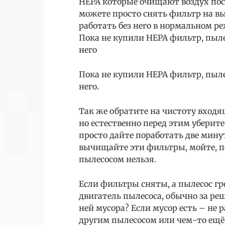
HEPA которые очищают воздух посл
можете просто снять фильтр на вы
работать без него в нормальном р
Пока не купили HEPA фильтр, пыле
него
Пока не купили HEPA фильтр, пыле
него.
Так же обратите на чистоту входя
но естественно перед этим уберите
просто дайте поработать две минут
вычищайте эти фильтры, мойте, по
пылесосом нельзя.
Если фильтры сняты, а пылесос гре
двигатель пылесоса, обычно за ре
ней мусора? Если мусор есть – не 
другим пылесосом или чем-то ещё 