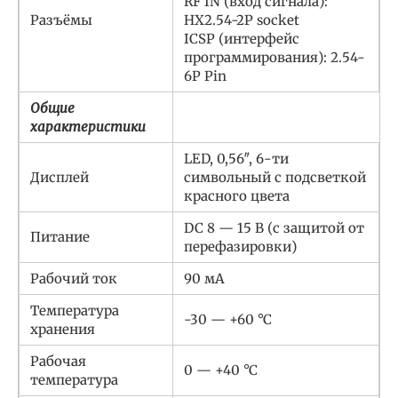
RF IN (вход сигнала):
Разъёмы
HX2.54-2P socket
ICSP (интерфейс
программирования): 2.54-
6P Pin
Общие
характеристики
LED, 0,56″, 6-ти
Дисплей
символьный с подсветкой
красного цвета
DC 8 — 15 В (с защитой от
Питание
перефазировки)
Рабочий ток
90 мА
Температура
-30 — +60 °C
хранения
Рабочая
0 — +40 °C
температура