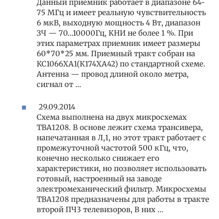
Данный приемник работает в диапазоне 64-
75 МГц и имеет реальную чувствительность
6 мкВ, выходную мощность 4 Вт, диапазон
ЗЧ — 70…10000Гц, КНИ не более 1 %. При
этих параметрах приемник имеет размеры
60*70*25 мм. Приемный тракт собран на
КС1066ХА1(К174ХА42) по стандартной схеме.
Антенна — провод длиной около метра,
сигнал от …
29.09.2014
Схема выполнена на двух микросхемах
ТВА1208. В основе лежит схема трансивера,
напечатанная в Л,1, но этот тракт работает с
промежуточной частотой 500 кГц, что,
конечно несколько снижает eгo
характеристики, но позволяет использовать
готовый, нacтpoeнный на заводе
электромеханический фильтр. Микросхемы
ТВА1208 предназначены для работы в тракте
второй ПЧ3 телевизоров, В них …