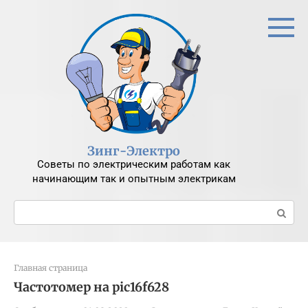
Перейти
к
контенту
Зинг-Электро
Советы по электрическим работам как
начинающим так и опытным электрикам
Поиск:
Главная страница
Частотомер на pic16f628