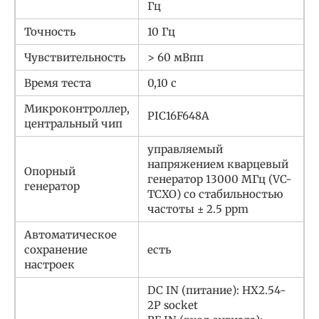
Гц
Точность
10 Гц
Чувствительность
> 60 мВпп
Время теста
0,10 с
Микроконтроллер,
PIC16F648A
центральный чип
управляемый
напряжением кварцевый
Опорный
генератор 13000 МГц (VC-
генератор
TCXO) со стабильностью
частоты ± 2.5 ppm
Автоматическое
сохранение
есть
настроек
DC IN (питание): HX2.54-
2P socket