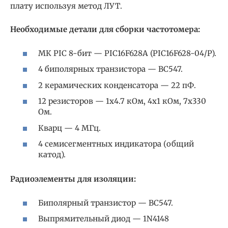
плату используя метод ЛУТ.
Необходимые детали для сборки частотомера:
МК PIC 8-бит — PIC16F628A (PIC16F628-04/P).
4 биполярных транзистора — BC547.
2 керамических конденсатора — 22 пФ.
12 резисторов — 1х4.7 кОм, 4х1 кОм, 7х330
Ом.
Кварц — 4 МГц.
4 семисегментных индикатора (общий
катод).
Радиоэлементы для изоляции:
Биполярный транзистор — BC547.
Выпрямительный диод — 1N4148