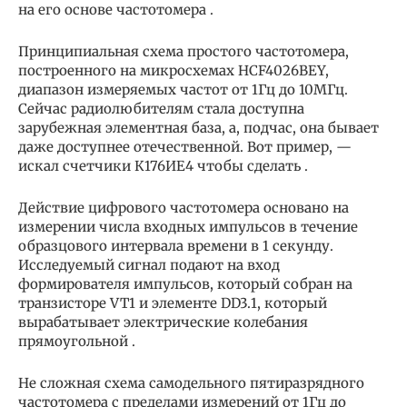
на его основе частотомера .
Принципиальная схема простого частотомера,
построенного на микросхемах HCF4026BEY,
диапазон измеряемых частот от 1Гц до 10МГц.
Сейчас радиолюбителям стала доступна
зарубежная элементная база, а, подчас, она бывает
даже доступнее отечественной. Вот пример, —
искал счетчики К176ИЕ4 чтобы сделать .
Действие цифрового частотомера основано на
измерении числа входных импульсов в течение
образцового интервала времени в 1 секунду.
Исследуемый сигнал подают на вход
формирователя импульсов, который собран на
транзисторе VT1 и элементе DD3.1, который
вырабатывает электрические колебания
прямоугольной .
Не сложная схема самодельного пятиразрядного
частотомера с пределами измерений от 1Гц до