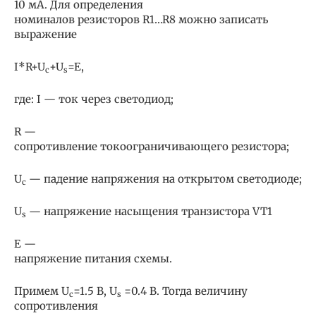
10 мА. Для определения
номиналов резисторов R1…R8 можно записать
выражение
I*R+U
+U
=E,
c
s
где: I — ток через светодиод;
R —
сопротивление токоограничивающего резистора;
U
— падение напряжения на открытом светодиоде;
c
U
— напряжение насыщения транзистора VT1
s
E —
напряжение питания схемы.
Примем U
=1.5 В, U
=0.4 В. Тогда величину
c
s
сопротивления