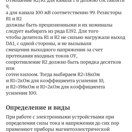
Отношение R2/R1 для канала 1 В должно составлять
9,
а для канала 100 мВ соответственно 99. Резисторы
R1 и R2
должны быть прецизионными и их номиналы
следует выбирать из ряда Е192. Для того
чтобы делитель R1 и R2 не сильно нагружали выход
DA1, с одной стороны, и не вызывали
смещения выходного напряжения за счет
протекания входных токов ОУ,
сопротивление R2 должно быть порядка десятков
или
сотен килоом. Тогда выбираем R2=18кОм
и R1=2кОм для коэффициента усиления 10,
и R2=198кОм и R1=2кОм для коэффициента
усиления 100.
Определение и виды
При работе с электронными устройствами при
определении силы тока и напряжения до сих пор
применяют приборы магнитоэлектрической