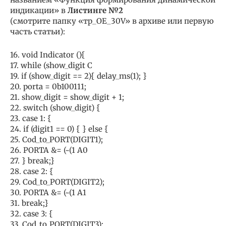
индикации» в
Листинге №2
(смотрите папку «тр_ОЕ_30V» в архиве или первую
часть статьи):
16. void Indicator (){
17. while (show_digit C
19. if (show_digit == 2){ delay_ms(1); }
20. porta = 0b100111;
21. show_digit = show_digit + 1;
22. switch (show_digit) {
23. case 1: {
24. if (digit1 == 0) { } else {
25. Cod_to_PORT(DIGIT1);
26. PORTA &= (~(1 A0
27. } break;}
28. case 2: {
29. Cod_to_PORT(DIGIT2);
30. PORTA &= (~(1 A1
31. break;}
32. case 3: {
33. Cod_to_PORT(DIGIT3);