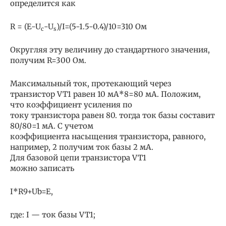
определится как
R = (E-U
-U
)/I=(5-1.5-0.4)/10=310 Ом
c
s
Округляя эту величину до стандартного значения,
получим R=300 Ом.
Максимальный ток, протекающий через
транзистор VT1 равен 10 мА*8=80 мА. Положим,
что коэффициент усиления по
току транзистора равен 80. тогда ток базы составит
80/80=1 мА. С учетом
коэффициента насыщения транзистора, равного,
например, 2 получим ток базы 2 мА.
Для базовой цепи транзистора VT1
можно записать
I*R9+Ub=E,
где: I — ток базы VT1;