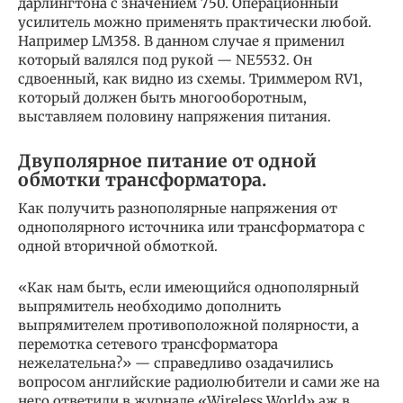
дарлингтона с значением 750. Операционный
усилитель можно применять практически любой.
Например LM358. В данном случае я применил
который валялся под рукой — NE5532. Он
сдвоенный, как видно из схемы. Триммером RV1,
который должен быть многооборотным,
выставляем половину напряжения питания.
Двуполярное питание от одной
обмотки трансформатора.
Как получить разнополярные напряжения от
однополярного источника или трансформатора с
одной вторичной обмоткой.
«Как нам быть, если имеющийся однополярный
выпрямитель необходимо дополнить
выпрямителем противоположной полярности, а
перемотка сетевого трансформатора
нежелательна?» — справедливо озадачились
вопросом английские радиолюбители и сами же на
него ответили в журнале «Wireless World» аж в