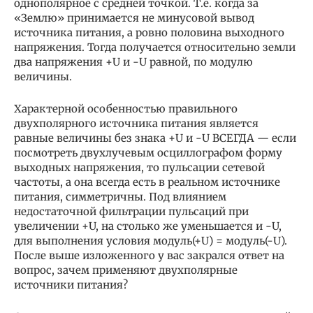
однополярное с средней точкой. Т.е. когда за
«Землю» принимается не минусовой вывод
источника питания, а ровно половина выходного
напряжения. Тогда получается относительно земли
два напряжения +U и -U равной, по модулю
величины.
Характерной особенностью правильного
двухполярного источника питания является
равные величины без знака +U и -U ВСЕГДА — если
посмотреть двухлучевым осциллографом форму
выходных напряжения, то пульсации сетевой
частоты, а она всегда есть в реальном источнике
питания, симметричны. Под влиянием
недостаточной фильтрации пульсаций при
увеличении +U, на столько же уменьшается и -U,
для выполнения условия модуль(+U) = модуль(-U).
После выше изложенного у вас закрался ответ на
вопрос, зачем применяют двухполярные
источники питания?