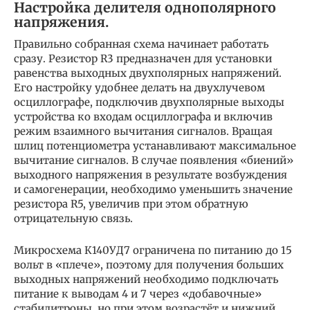
Настройка делителя однополярного
напряжения.
Правильно собранная схема начинает работать
сразу. Резистор R3 предназначен для установки
равенства выходных двухполярных напряжений.
Его настройку удобнее делать на двухлучевом
осциллографе, подключив двухполярные выходы
устройства ко входам осциллографа и включив
режим взаимного вычитания сигналов. Вращая
шлиц потенциометра устанавливают максимальное
вычитание сигналов. В случае появления «биений»
выходного напряжения в результате возбуждения
и самогенерации, необходимо уменьшить значение
резистора R5, увеличив при этом обратную
отрицательную связь.
Микросхема К140УД7 ограничена по питанию до 15
вольт в «плече», поэтому для получения больших
выходных напряжений необходимо подключать
питание к выводам 4 и 7 через «добавочные»
стабилитроны, но при этом возрастёт и нижний