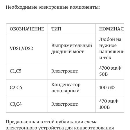
Необходимые электронные компоненты:
ОБОЗНАЧЕНИЕ
ТИП
НОМИНАЛ
Любой на
Выпрямительный
нужное
VDS1,VDS2
диодный мост
напряжение
и ток
4700 мкФ
C1,C5
Электролит
50В
Конденсатор
C2,C6
100 нФ
неполярный
470 мкФ
C3,C4
Электролит
100В
Предложенная в этой публикации схема
электронного устройства для конвертирования