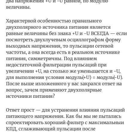
два напряжения +U и -U равной, по модулю
величины.
Характерной особенностью правильного
двухполярного источника питания является
равные величины без знака +U и -U ВСЕГДА — если
посмотреть двухлучевым осциллографом форму
выходных напряжения, то пульсации сетевой
частоты, а она всегда есть в реальном источнике
питания, симметричны. Под влиянием
недостаточной фильтрации пульсаций при
увеличении +U, на столько же уменьшается и -U,
для выполнения условия модуль(+U) = модуль(-U).
После выше изложенного у вас закрался ответ на
вопрос, зачем применяют двухполярные
источники питания?
Ответ прост — для устранения влияния пульсаций
питающего напряжения. Как бы мы не пытались
спроектировать хороший фильтр с максимальныи
КПД, сглаживающий пульсации после