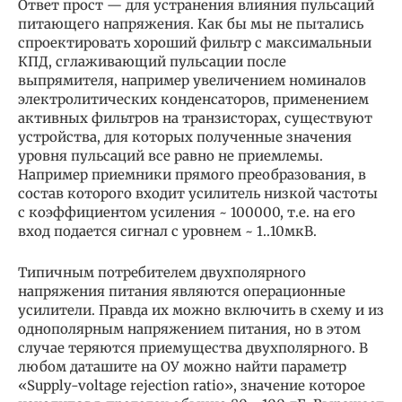
Ответ прост — для устранения влияния пульсаций
питающего напряжения. Как бы мы не пытались
спроектировать хороший фильтр с максимальныи
КПД, сглаживающий пульсации после
выпрямителя, например увеличением номиналов
электролитических конденсаторов, применением
активных фильтров на транзисторах, существуют
устройства, для которых полученные значения
уровня пульсаций все равно не приемлемы.
Например приемники прямого преобразования, в
состав которого входит усилитель низкой частоты
с коэффициентом усиления ~ 100000, т.е. на его
вход подается сигнал с уровнем ~ 1..10мкВ.
Типичным потребителем двухполярного
напряжения питания являются операционные
усилители. Правда их можно включить в схему и из
однополярным напряжением питания, но в этом
случае теряются приемущества двухполярного. В
любом даташите на ОУ можно найти параметр
«Supply-voltage rejection ratio», значение которое